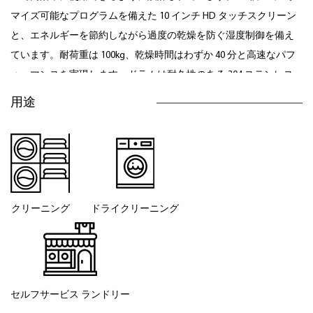
マイズ可能なプログラムを備えた 10 インチ HD タッチスクリーン
と、エネルギーを節約しながら過度の乾燥を防ぐ湿度制御を備え
ています。耐荷重は 100kg、乾燥時間はわずか 40 分と高速なパフ
ォーマンスを実現します。ドラムは耐久性のある 304 ステンレス
鋼で作られており、1 メートルのドア設計により荷物の積み下ろし
用途
が簡単です。断熱機能を備えた高出力加熱システムが組み込まれ
ており、蒸気、電気、ガスの加熱オプションを提供します。すべ
ての電気部品は輸入ブランドのものであり、信頼性と効率性が保
証されています。前傾排出により時間と労力が軽減され、日々の
生産性が向上します。
クリーニング
ドライクリーニング
セルフサービス
ランドリー