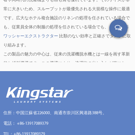
者や同時代の洗濯機よりも頭も肩も優れています。そのサイズが非
常に大きいため、スループットが最優先される大規模な操作に最適
です。広大なホテル複合施設のリネンの処理を任されている場合で
も、従業員全体の制服の処理を任されている場合でも、
100kg傾斜
ワッシャーエクストラクター
比類のない効率と正確さでタスクに取
り組みます。
この製品の魅力の中心は、従来の洗濯機脱水機とは一線を画す革新
的な傾斜機構です。この機構により、洗濯物の出し入れが楽にな
り、オペレーターの負担を最小限に抑え、生産性を最大化します。
労働者はもはや扱いにくい荷物と格闘したり、狭い場所を移動した
りする必要はありません。代わりに、マシンの直感的な設計を利用
してワークフローを合理化し、効率を最適化できます。
さらに、100kg 傾斜洗濯機抽出機には、パフォーマンスと信頼性を
住所：中国江蘇省226000、南通市崇川区興港路388号。
向上させるために設計された最先端の機能とテクノロジーが多数組
電話： +86-13917089379
み込まれています。高度な制御システムにより、オペレーターは水
TEL：+86-13917089379