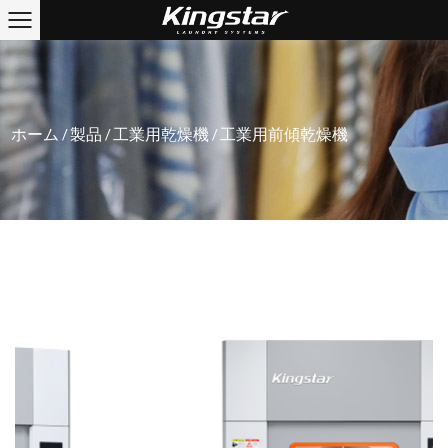
ホーム
/
製品
/
工業用乾燥機
/
工業用前傾乾燥機