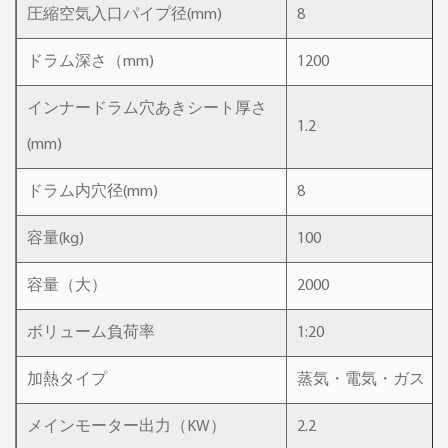
圧縮空気入口パイプ径(mm)
8
ドラム深さ（mm)
1200
インナードラム穴あきシート厚さ
1.2
(mm)
ドラム内穴径(mm)
8
容量(kg)
100
容量（大）
2000
ボリューム負荷率
1:20
加熱タイプ
蒸気・電気・ガス
メインモーター出力（KW）
2.2