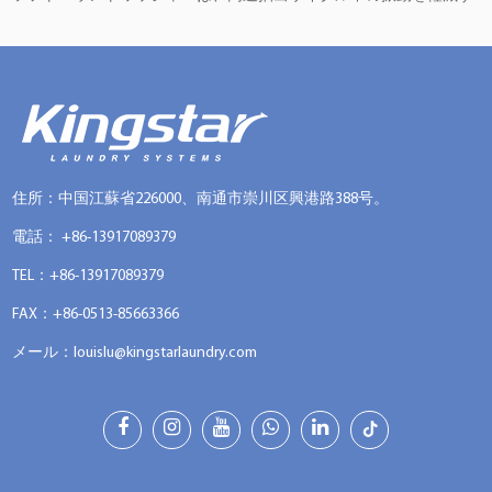
るサスペンション システムを備えて設計されています。この機能に
より、床構造がハードマウントワッシャーによって発生する激しい
振動をサポートできない可能性がある場所に適しています。また、
多くの従来の上型洗濯機と比較して回転速度が速いことでも知られ
ており、乾燥時間の短縮につながります。コイン式形式のこれらの
マシンは、産業用の耐久性と顧客に優しいインターフェースを組み
住所：中国江蘇省226000、南通市崇川区興港路388号。
合わせており、操作が簡単でありながら頻繁な使用に耐えることが
電話： +86-13917089379
保証されています。耐久性、柔軟性、セルフサービス機能の組み合
TEL：+86-13917089379
わせにより、多くの商業ランドリー環境で標準的な選択肢となって
FAX：+86-0513-85663366
います。
メール：
louislu@kingstarlaundry.com
コイン式システムの仕組み
これらの洗濯機のコイン式機構には通常、機械の制御システムに接
続されたコイン スロットまたはカード リーダーが含まれていま
す。顧客は、洗濯機が洗濯サイクル オプションのロックを解除する
前に、必要な支払いを行います。支払いが受領されると、ユーザー