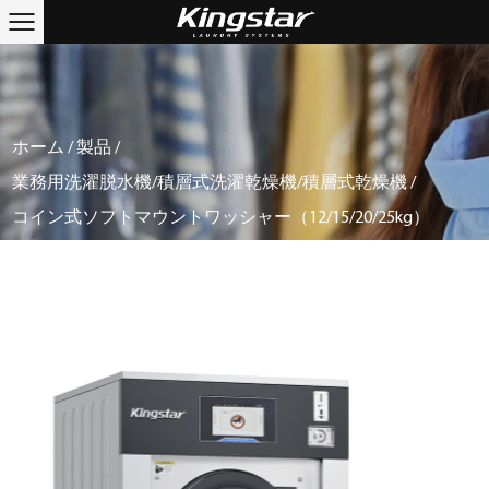
ホーム
/
製品
/
業務用洗濯脱水機/積層式洗濯乾燥機/積層式乾燥機
/
コイン式ソフトマウントワッシャー（12/15/20/25kg）