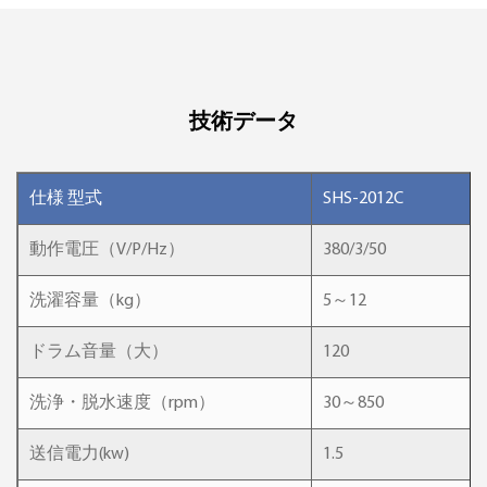
技術データ
仕様 型式
SHS-2012C
動作電圧（V/P/Hz）
380/3/50
洗濯容量（kg）
5～12
ドラム音量（大）
120
洗浄・脱水速度（rpm）
30～850
送信電力(kw)
1.5