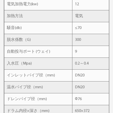
電気加熱電力(kw)
12
加熱方法
電気
騒音(db)
≤70
脱水係数（G)
300
自動投与ポート (ウェイ)
9
入水圧（Mpa)
0.2～0.4
インレットパイプ径（mm)
DN20
温水パイプ径（mm)
DN20
ドレンパイプ径（mm)
Φ76
ドラム内径×深さ（mm)
650×372